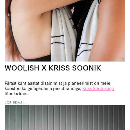
WOOLISH X KRISS SOONIK
Pärast kaht aastat disainimist ja planeerimist on meie
koostöö kõige ägedama pesubrändiga,
Kriss Soonikuga
,
lõpuks käes!
LOE EDASI...