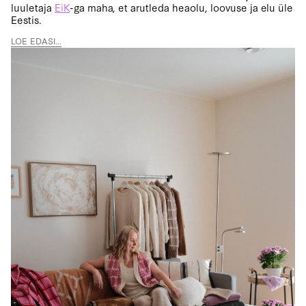
luuletaja
EiK
-ga maha, et arutleda heaolu, loovuse ja elu üle
Eestis.
LOE EDASI...