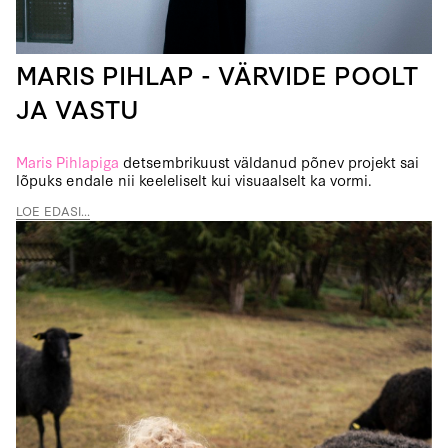
MARIS PIHLAP - VÄRVIDE POOLT
JA VASTU
Maris Pihlap
iga
detsembrikuust väldanud põnev projekt sai
lõpuks endale nii keeleliselt kui visuaalselt ka vormi.
LOE EDASI...