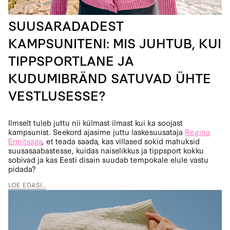
SUUSARADADEST
KAMPSUNITENI: MIS JUHTUB, KUI
TIPPSPORTLANE JA
KUDUMIBRÄND SATUVAD ÜHTE
VESTLUSESSE?
Ilmselt tuleb juttu nii külmast ilmast kui ka soojast
kampsunist. Seekord ajasime juttu laskesuusataja
Regina
Ermitsaga
, et teada saada, kas villased sokid mahuksid
suusasaabastesse, kuidas naiselikkus ja tippsport kokku
sobivad ja kas Eesti disain suudab tempokale elule vastu
pidada?
LOE EDASI...