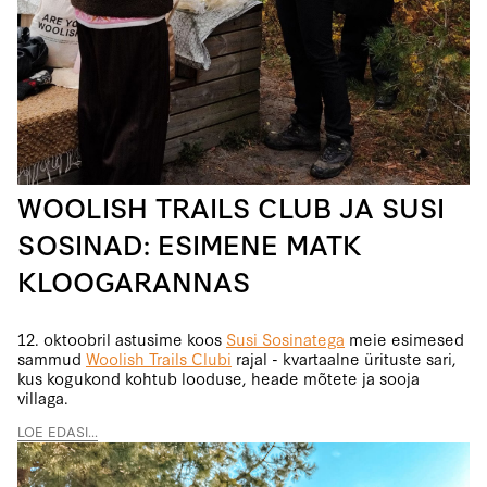
WOOLISH TRAILS CLUB JA SUSI
SOSINAD: ESIMENE MATK
KLOOGARANNAS
12. oktoobril astusime koos
Susi Sosinatega
meie esimesed
sammud
Woolish Trails Clubi
rajal - kvartaalne ürituste sari,
kus kogukond kohtub looduse, heade mõtete ja sooja
villaga.
LOE EDASI...