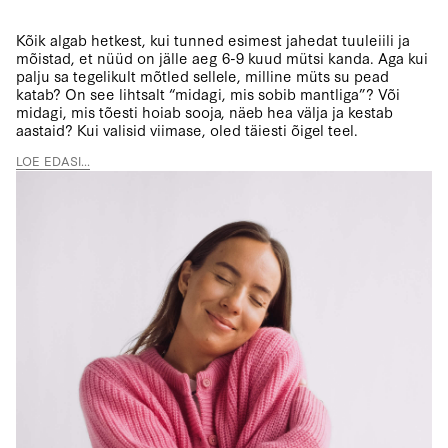
Kõik algab hetkest, kui tunned esimest jahedat tuuleiili ja
mõistad, et nüüd on jälle aeg 6-9 kuud mütsi kanda. Aga kui
palju sa tegelikult mõtled sellele, milline müts su pead
katab? On see lihtsalt “midagi, mis sobib mantliga”? Või
midagi, mis tõesti hoiab sooja, näeb hea välja ja kestab
aastaid? Kui valisid viimase, oled täiesti õigel teel.
LOE EDASI...