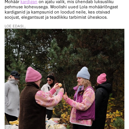
Mohäär
kardigan
on ajatu valik, mis ühendab luksusliku
pehmuse kohevusega. Woolishi uued Lola mohäärlõngast
kardiganid ja kampsunid on loodud neile, kes otsivad
soojust, elegantsust ja teadlikku tarbimist üheskoos.
LOE EDASI...