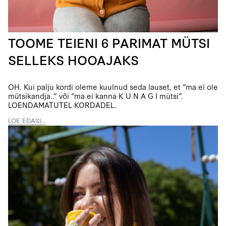
TOOME TEIENI 6 PARIMAT MÜTSI
SELLEKS HOOAJAKS
OH. Kui palju kordi oleme kuulnud seda lauset, et “ma ei ole
mütsikandja..” või “ma ei kanna K U N A G I mütsi”.
LOENDAMATUTEL KORDADEL.
LOE EDASI...