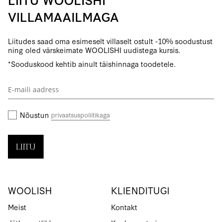
VILLAMAAILMAGA
Liitudes saad oma esimeselt villaselt ostult -10% soodustust
ning oled värskeimate WOOLISHI uudistega kursis.
*Sooduskood kehtib ainult täishinnaga toodetele.
Liitu
uudiskirjaga:
Nõustun
privaatsuspoliitikaga
LIITU
WOOLISH
KLIENDITUGI
Meist
Kontakt