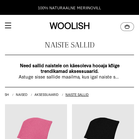
TASUTA TARNE EESTIS OSTUDELE ÜLE 100€!
100% NATURAALNE MERIINOVILL
NAISTE SALLID
Need sallid naistele on käesoleva hooaja kõige
trendikamad aksessuaarid.
Astuge sisse sallide maailma, kus igal naiste sall
on oma loo ja stiiliga! Meie kollektsioon pakub
laia valikut: nii klassikalisi kui ka särtsakaid värve
ning mustreid, mis lisavad teie riietusele
OLISH
NAISED
AKSESSUAARID
NAISTE SALLID
mängulisust ja soojust!