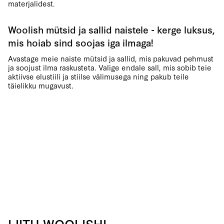
materjalidest.
Woolish mütsid ja sallid naistele - kerge luksus,
mis hoiab sind soojas iga ilmaga!
Avastage meie naiste mütsid ja sallid, mis pakuvad pehmust
ja soojust ilma raskusteta. Valige endale sall, mis sobib teie
aktiivse elustiili ja stiilse välimusega ning pakub teile
täielikku mugavust.
LIITU WOOLISHI