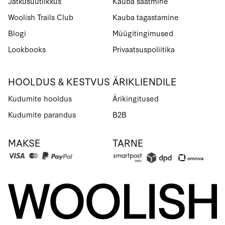
Jätkusuutlikkus
Kauba saatmine
Woolish Trails Club
Kauba tagastamine
Blogi
Müügitingimused
Lookbooks
Privaatsuspoliitika
HOOLDUS & KESTVUS
ÄRIKLIENDILE
Kudumite hooldus
Ärikingitused
Kudumite parandus
B2B
MAKSE
TARNE