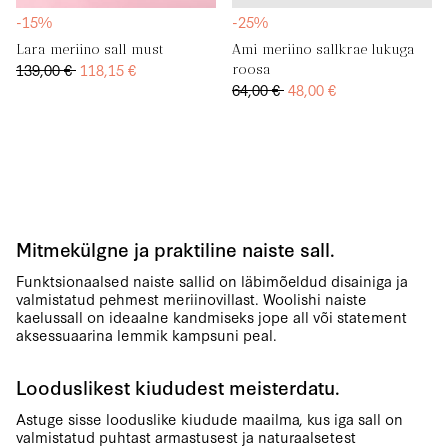
-15%
-25%
Lara meriino sall must
Ami meriino sallkrae lukuga
139,00 €
118,15 €
roosa
64,00 €
48,00 €
Mitmekülgne ja praktiline naiste sall.
Funktsionaalsed naiste sallid on läbimõeldud disainiga ja
valmistatud pehmest meriinovillast. Woolishi naiste
kaelussall on ideaalne kandmiseks jope all või statement
aksessuaarina lemmik kampsuni peal.
Looduslikest kiududest meisterdatu.
Astuge sisse looduslike kiudude maailma, kus iga sall on
valmistatud puhtast armastusest ja naturaalsetest