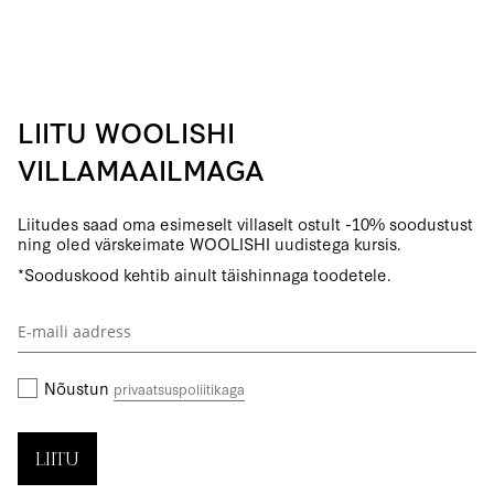
LIITU WOOLISHI
VILLAMAAILMAGA
Liitudes saad oma esimeselt villaselt ostult -10% soodustust
ning oled värskeimate WOOLISHI uudistega kursis.
*Sooduskood kehtib ainult täishinnaga toodetele.
Liitu
uudiskirjaga:
Nõustun
privaatsuspoliitikaga
LIITU