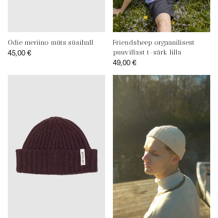
Odie meriino müts süsihall
Friendsheep orgaanilisest
45,00 €
puuvillast t-särk lilla
49,00 €