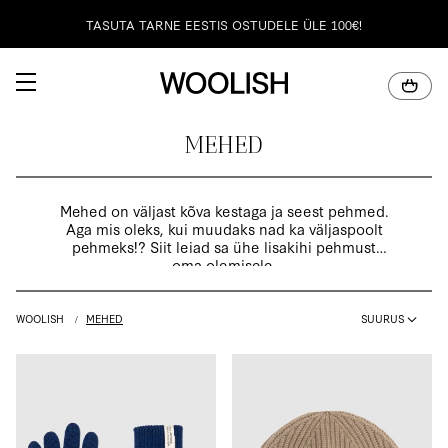
TASUTA TARNE EESTIS OSTUDELE ÜLE 100€!
100% NATURAALNE MERIINOVILL
MEHED
Mehed on väljast kõva kestaga ja seest pehmed.
Aga mis oleks, kui muudaks nad ka väljaspoolt
pehmeks!? Siit leiad sa ühe lisakihi pehmust
oma olemisele.
SUURUS
WOOLISH
MEHED