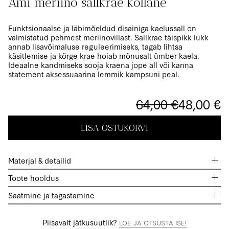
Ami meriino sallkrae kollane
the
beginning
of
Funktsionaalse ja läbimõeldud disainiga kaelussall on
the
valmistatud pehmest meriinovillast. Sallkrae täispikk lukk
images
annab lisavõimaluse reguleerimiseks, tagab lihtsa
gallery
käsitlemise ja kõrge krae hoiab mõnusalt ümber kaela.
Ideaalne kandmiseks sooja kraena jope all või kanna
statement aksessuaarina lemmik kampsuni peal.
64,00 €
48,00 €
LISA OSTUKORVI
Materjal & detailid
Toote hooldus
Saatmine ja tagastamine
Piisavalt jätkusuutlik?
LOE JA OTSUSTA ISE!