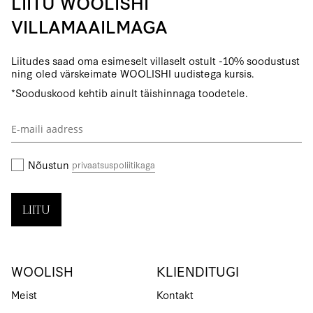
LIITU WOOLISHI
VILLAMAAILMAGA
Liitudes saad oma esimeselt villaselt ostult -10% soodustust
ning oled värskeimate WOOLISHI uudistega kursis.
*Sooduskood kehtib ainult täishinnaga toodetele.
Liitu
uudiskirjaga:
Nõustun
privaatsuspoliitikaga
LIITU
WOOLISH
KLIENDITUGI
Meist
Kontakt