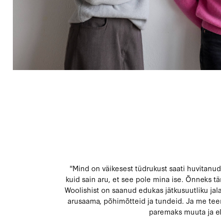
"Mind on väikesest tüdrukust saati huvitanud
kuid sain aru, et see pole mina ise. Õnneks 
Woolishist on saanud edukas jätkusuutliku jal
arusaama, põhimõtteid ja tundeid. Ja me tee
paremaks muuta ja el