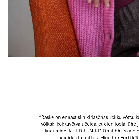
“Raske on ennast siin kirjasõnas kokku võtta
võikski kokkuvõtvalt öelda, et olen looja: üh
kudumine. K-U-D-U-M-I-D Ohhhhh , saate eh
nautida elu hetkes. Minu tee Eesti kõi