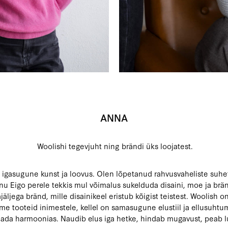
ANNA
Woolishi tegevjuht ning brändi üks loojatest.
 igasugune kunst ja loovus. Olen lõpetanud rahvusvaheliste suhete
tänu Eigo perele tekkis mul võimalus sukelduda disaini, moe ja br
ajäljega bränd, mille disainikeel eristub kõigist teistest. Woolis
me tooteid inimestele, kellel on samasugune elustiil ja ellusuht
ada harmoonias. Naudib elus iga hetke, hindab mugavust, peab l