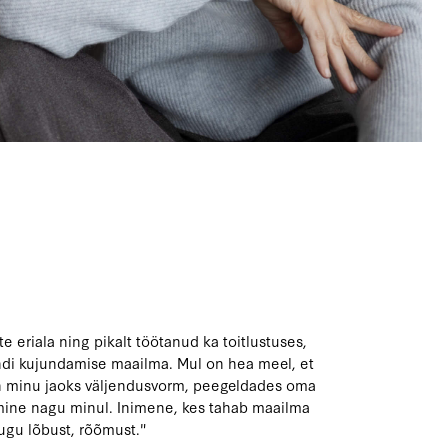
 eriala ning pikalt töötanud ka toitlustuses,
ändi kujundamise maailma. Mul on hea meel, et
h on minu jaoks väljendusvorm, peegeldades oma
umine nagu minul. Inimene, kes tahab maailma
ugu lõbust, rõõmust."