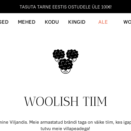
TASUTA TARNE EESTIS OSTUDELE ÜLE 100€!
100% NATURAALNE MERIINOVILL
SED
MEHED
KODU
KINGID
ALE
WO
WOOLISH TIIM
ne Viljandis. Meie armastatud brändi taga on väike tiim, kes igap
tutvu meie villapeadega!