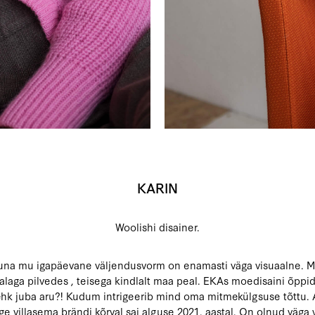
KARIN
Woolishi disainer.
, kuna mu igapäevane väljendusvorm on enamasti väga visuaalne.
e jalaga pilvedes , teisega kindlalt maa peal. EKAs moedisaini õ
k juba aru?! Kudum intrigeerib mind oma mitmekülgsuse tõttu. 
ge villasema brändi kõrval sai alguse 2021. aastal. On olnud väga 