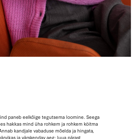
 Mind paneb eelkõige tegutsema loomine. Seega
ppides hakkas mind üha rohkem ja rohkem köitma
Annab kandjale vabaduse mõelda ja hingata,
värvikas ja värskendav aeg: luua pärast