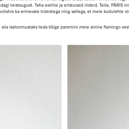
agi teistsugust. Teha eetilisi ja eristuvaid riideid, Teile, PÄRIS 
lishis ka erinevate trükistega ning sellega, et meie kodulehte o
 siis iseloomustaks teda kõige paremini meie sinine flamingo ves